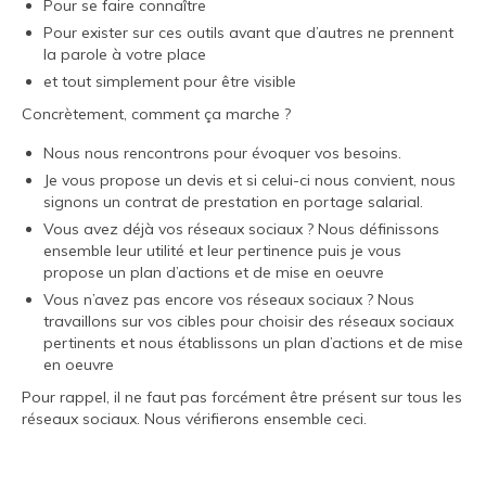
quelques heures…
Pour se faire connaître
Pour exister sur ces outils avant que d’autres ne prennent
Création de site internet et conseils en
la parole à votre place
référencement
et tout simplement pour être visible
Formations en communication et
Concrètement, comment ça marche ?
webmarketing
Nous nous rencontrons pour évoquer vos besoins.
Création des vos supports de communication
Je vous propose un devis et si celui-ci nous convient, nous
signons un contrat de prestation en portage salarial.
Présence sur les réseaux sociaux
Vous avez déjà vos réseaux sociaux ? Nous définissons
ensemble leur utilité et leur pertinence puis je vous
Audit des outils de communication et
propose un plan d’actions et de mise en oeuvre
conseils
Vous n’avez pas encore vos réseaux sociaux ? Nous
travaillons sur vos cibles pour choisir des réseaux sociaux
Contact
pertinents et nous établissons un plan d’actions et de mise
en oeuvre
Pour rappel, il ne faut pas forcément être présent sur tous les
réseaux sociaux. Nous vérifierons ensemble ceci.