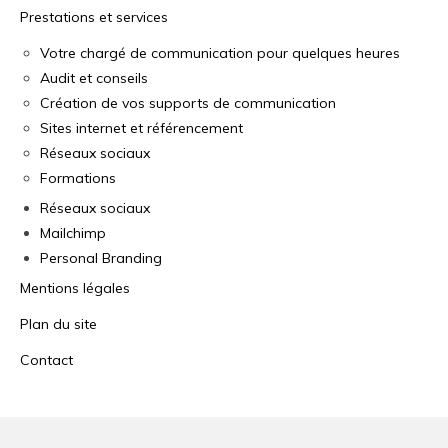
quelques heures…
Prestations et services
Création de site internet et conseils en
Votre chargé de communication pour quelques heures
référencement
Audit et conseils
Création de vos supports de communication
Formations en communication et
webmarketing
Sites internet et référencement
Réseaux sociaux
Création des vos supports de communication
Formations
Présence sur les réseaux sociaux
Réseaux sociaux
Mailchimp
Audit des outils de communication et
Personal Branding
conseils
Mentions légales
Contact
Plan du site
Contact