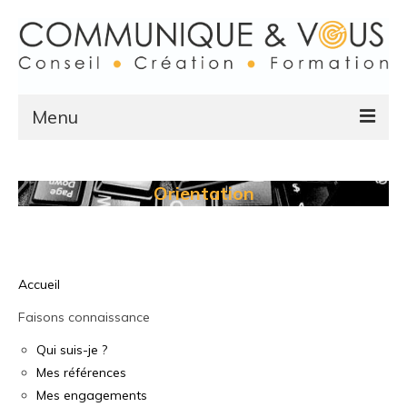
Menu
Accueil
Orientation
Faisons connaissance
Qui suis-je ?
Mes références
Accueil
Mes engagements
Faisons connaissance
Qui suis-je ?
Prestations et Services
Mes références
Votre chargé de communication pour
Mes engagements