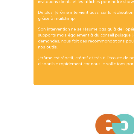
invitations clients et les affiches pour notre sh
De plus, Jérôme intervient aussi sur la réalisatio
grâce à mailchimp.
Son intervention ne se résume pas qu'à de l'opér
supports mais également à du conseil puisque J
demandes, nous fait des recommandations pour 
nos outils.
Jérôme est réactif, créatif et très à l'écoute de no
disponible rapidement car nous le sollicitons par