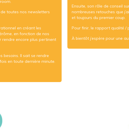
owroom.
Ensuite, son rôle de conseil su
n de toutes nos newsletters
nombreuses retouches que j’ai
et toujours du premier coup.
ationnel en créant les
Pour finir, le rapport qualité /
érôme, en fonction de nos
À bientôt j’espère pour une au
rendre encore plus pertinent
s besoins. Il sait se rendre
fois en toute dernière minute.