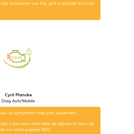
très autonome une fois qu'il a assimilé le mode
Cyril Plancke
Diag Auto'Mobile
pour sa sympathie mais pas seulement...
logo a été selon mon idée de départ et donc de
te sur notre premier RDV.