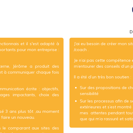
D
ionnais et il s'est adapté à
J’ai eu besoin de créer mon si
portants pour mon entreprise :
/coach .
Je n’ai pas cette compétence 
erne, Jérôme a produit des
m’entourer des conseils d’un p
ent à communiquer chaque fois
Il a été d’un très bon soutien :
Sur des propositions de ch
munication écrite : objectifs,
sensibilité
sages impactants, choix des
Sur les processus afin de s
extérieures et s’est montr
lisé 3 ans plus tôt ,au moment
mes attentes pendant tout 
n faire un nouveau.
que qui m’a rassuré et satis
n le comparant aux sites des