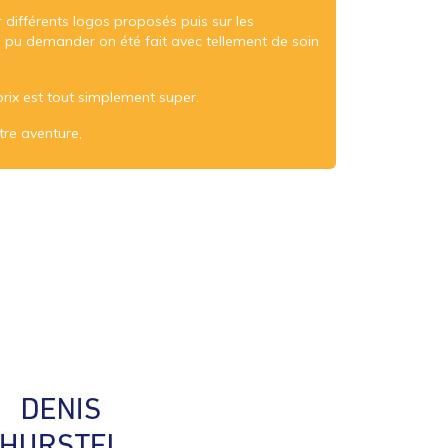
r différents logos proposés puis sur les
 pu demander on été fait avec tellement de soin
 prix est tout simplement super.
tre aventure,