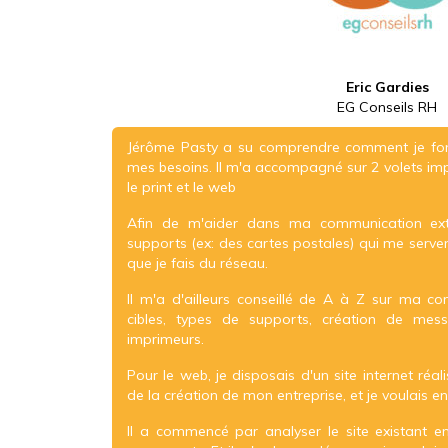
Eric Gardies
EG Conseils RH
Jérôme Pasty a su comprendre comment je fonct
mes besoins. Il m'a accompagné sur 2 volets im
le print et le web
Afin de m'aider dans ma communication ext
supports (ex: des cartes postales) qui me serv
que je fais du réseau.
Il m'a d'ailleurs conseillé de A à Z sur ma com
cibles, types de supports, création de mes
imprimeurs.
Pour le web, je disposais d'un site internet réa
de la création de mon entreprise, et je voulais e
Il a commencé par analyser le site existant e