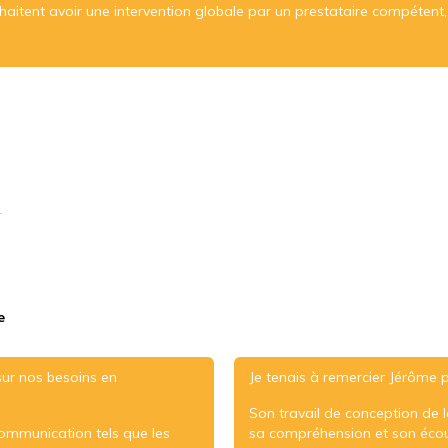
tent avoir une intervention globale par un prestataire compétent, 
e
ur nos besoins en
Je tenais à remercier Jérôme 
Son travail de conception de 
communication tels que les
sa compréhension et son écou