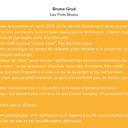
Bruno Grué
Les Pots Bruno
ves artisanales en août 2018, et j'ai décidé rapidement de proposer u
métiers successifs à de simples applications techniques, il fallait to
ueuse et partagée, donc enrichissante.
-delà du seul "savoir-faire", il lui faut bien plus.
e revendique un temps de réflexion pour décider si le projet est suff
n simple exécutant.
a place du client" pour donner rapidement les bonnes orientations de
on client, ce qui lui permet d'évoluer dans des domaines très variés.
e, pendant laquelle il dresse sa carte du projet et du demandeur.
s deux que ça allait matcher, ce qu'il m'a confirmé peu de temps apr
, ses connaissances et capacités techniques impressionnantes.
ges qui allaient plus loin que ce que j'avais imaginé, en proposant de
idité que je désirais.
ent pédagogue, et la formation qu'il dispense en fin de prestation e
liés au site et ses modifications ultérieures.