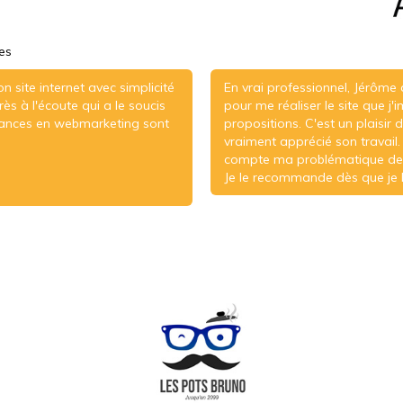
es
site internet avec simplicité
En vrai professionnel, Jérôme 
ès à l'écoute qui a le soucis
pour me réaliser le site que j'
sances en webmarketing sont
propositions. C'est un plaisir d
vraiment apprécié son travail. C
compte ma problématique de 
Je le recommande dès que je l