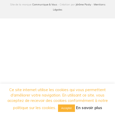
quelques heures…
Site de la marque
Communique & Vous
- Création par
Jérôme Pasty
-
Mentions
Légales
Création de site internet et conseils en
référencement
Formations en communication et
webmarketing
Création des vos supports de communication
Présence sur les réseaux sociaux
Audit des outils de communication et
conseils
Contact
Ce site internet utilise les cookies qui vous permettent
d'améliorer votre navigation. En utilisant ce site, vous
acceptez de recevoir des cookies conformément à notre
politique sur les cookies..
En savoir plus
Accepter